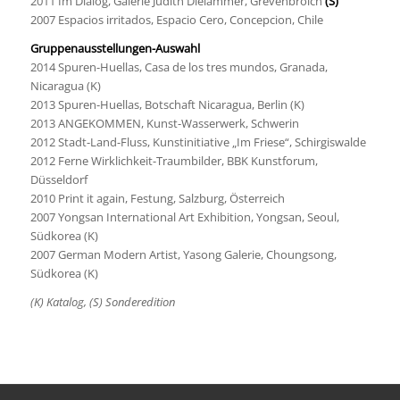
2011 Im Dialog, Galerie Judith Dielämmer, Grevenbroich
(S)
2007 Espacios irritados, Espacio Cero, Concepcion, Chile
Gruppenausstellungen-Auswahl
2014 Spuren-Huellas, Casa de los tres mundos, Granada,
Nicaragua (K)
2013 Spuren-Huellas, Botschaft Nicaragua, Berlin (K)
2013 ANGEKOMMEN, Kunst-Wasserwerk, Schwerin
2012 Stadt-Land-Fluss, Kunstinitiative „Im Friese“, Schirgiswalde
2012 Ferne Wirklichkeit-Traumbilder, BBK Kunstforum,
Düsseldorf
2010 Print it again, Festung, Salzburg, Österreich
2007 Yongsan International Art Exhibition, Yongsan, Seoul,
Südkorea (K)
2007 German Modern Artist, Yasong Galerie, Choungsong,
Südkorea (K)
(K) Katalog, (S) Sonderedition