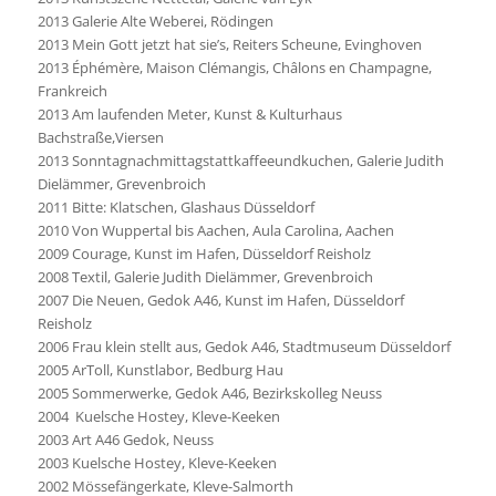
2013 Galerie Alte Weberei, Rödingen
2013 Mein Gott jetzt hat sie’s, Reiters Scheune, Evinghoven
2013 Éphémère, Maison Clémangis, Châlons en Champagne,
Frankreich
2013 Am laufenden Meter, Kunst & Kulturhaus
Bachstraße,Viersen
2013 Sonntagnachmittagstattkaffeeundkuchen, Galerie Judith
Dielämmer, Grevenbroich
2011 Bitte: Klatschen, Glashaus Düsseldorf
2010 Von Wuppertal bis Aachen, Aula Carolina, Aachen
2009 Courage, Kunst im Hafen, Düsseldorf Reisholz
2008 Textil, Galerie Judith Dielämmer, Grevenbroich
2007 Die Neuen, Gedok A46, Kunst im Hafen, Düsseldorf
Reisholz
2006 Frau klein stellt aus, Gedok A46, Stadtmuseum Düsseldorf
2005 ArToll, Kunstlabor, Bedburg Hau
2005 Sommerwerke, Gedok A46, Bezirkskolleg Neuss
2004 Kuelsche Hostey, Kleve-Keeken
2003 Art A46 Gedok, Neuss
2003 Kuelsche Hostey, Kleve-Keeken
2002 Mössefängerkate, Kleve-Salmorth