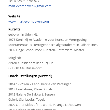
Tel. 49 28 219 786 577
martjeverhoeven@gmail.com
Website
www.martjeverhoeven.com
Kurzvita
geboren in Uden NL
1976 Koninklijke Academie voor Kunst en Vormgeving –
Monumentaal ‘s Hertogenbosch afgestudeerd in 3 disciplines.
2002 Hoge School voor Kunsten, Rotterdam, Master
Mitglied:
ArToll Kunstlabors Bedburg-Hau
GEDOK A46 Düsseldorf
Einzelausstellungen
(Auswahl)
2014 19 -20 en 21 april Kerkje van Persingen
2013 Leerfabriek, Kleve Duitsland
2012 Galerie De Bakkerij, Bergen
Galerie Sjer Jacobs, Tegelen
2009 Other Sides of the world, Palanga Lithouwen
2008 Galerie Bastiaans, Boxmeer