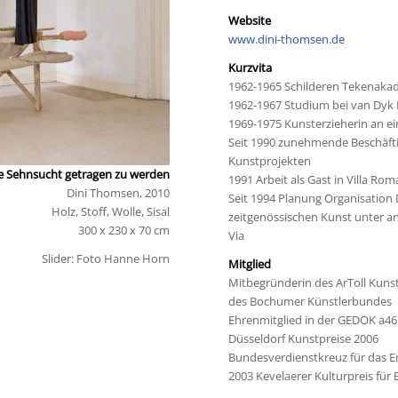
Website
www.dini-thomsen.de
Kurzvita
1962-1965 Schilderen Tekenaka
1962-1967 Studium bei van Dyk
1969-1975 Kunsterzieherin an e
Seit 1990 zunehmende Beschäfti
Kunstprojekten
e Sehnsucht getragen zu werden
1991 Arbeit als Gast in Villa Ro
Dini Thomsen, 2010
Seit 1994 Planung Organisation
Holz, Stoff, Wolle, Sisal
zeitgenössischen Kunst unter a
300 x 230 x 70 cm
Via
Slider: Foto Hanne Horn
Mitglied
Mitbegründerin des ArToll Kun
des Bochumer Künstlerbundes
Ehrenmitglied in der GEDOK a46
Düsseldorf Kunstpreise 2006
Bundesverdienstkreuz für das 
2003 Kevelaerer Kulturpreis für