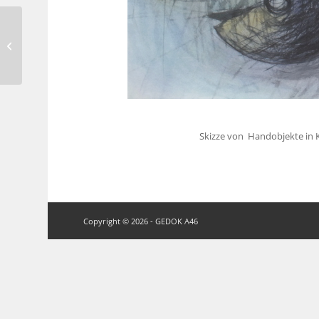
Koschmieder-Hansen-
Weidenmüller – BBK
Kunstforum
Skizze von Handobjekte in Kr
Copyright © 2026 - GEDOK A46