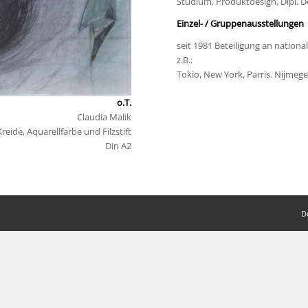
Studium, Produktdesign, Dipl. D
Einzel- / Gruppenausstellungen
seit 1981 Beteiligung an natio
z.B.:
Tokio, New York, Parris. Nijmeg
o.T.
Claudia Malik
eide, Aquarellfarbe und Filzstift
Din A2
D