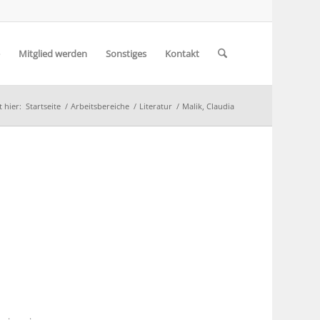
Mitglied werden
Sonstiges
Kontakt
t hier:
Startseite
/
Arbeitsbereiche
/
Literatur
/
Malik, Claudia