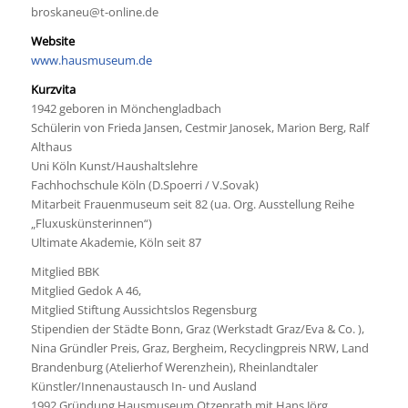
broskaneu@t-online.de
Website
www.hausmuseum.de
Kurzvita
1942 geboren in Mönchengladbach
Schülerin von Frieda Jansen, Cestmir Janosek, Marion Berg, Ralf
Althaus
Uni Köln Kunst/Haushaltslehre
Fachhochschule Köln (D.Spoerri / V.Sovak)
Mitarbeit Frauenmuseum seit 82 (ua. Org. Ausstellung Reihe
„Fluxuskünsterinnen“)
Ultimate Akademie, Köln seit 87
Mitglied BBK
Mitglied Gedok A 46,
Mitglied Stiftung Aussichtslos Regensburg
Stipendien der Städte Bonn, Graz (Werkstadt Graz/Eva & Co. ),
Nina Gründler Preis, Graz, Bergheim, Recyclingpreis NRW, Land
Brandenburg (Atelierhof Werenzhein), Rheinlandtaler
Künstler/Innenaustausch In- und Ausland
1992 Gründung Hausmuseum Otzenrath mit Hans Jörg