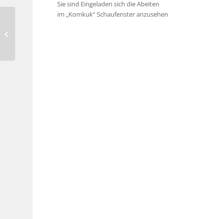
Sie sind Eingeladen sich die Abeiten
im „Komkuk“ Schaufenster anzusehen
Cordelia von Klot – FEZ,
Witten