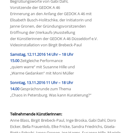
Begrüßungsworte von Gabi Dahl,
Vorsitzende der GEDOK A 46
Erinnerung an den Anfang der GEDOK A 46 mit
Elisabeth Busch-Holitschke, der Initiatorin und
Janne Gronen, der Gründungsvorsitzenden
Eröffnung der (Verkaufs-)Ausstellung
der Künstlerinnen der GEDOK A 46 Düsseldorf e.V.
Videoinstallation von Birgit Brebeck-Paul
Samstag, 12.11.2016 14 Uhr – 18 Uhr
15.00
Zeitgleiche Performance
„quiem warre“ mit Susanne Hille und
„Warme Gedanken“ mit Moni Müller
Sonntag, 13.11.2016 11 Uhr – 18 Uhr
14.00
Gesprächsrunde zum Thema
„Chaos in Petersburg. Was kann Kuratierung?“
Teilnehmende Künstlerinnen:
Anne Blass, Birgit Brebeck-Paul, Inge Broska, Gabi Dahl, Doro
Eicker, Bella Frauenlob, Elke Fricke, Sandra Friedrichs, Gisela-
Rietta Fritschi, Janne Gronen, Ing Harms, Susanne Hille, Mariele