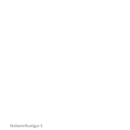
Skólavörðustígur 5