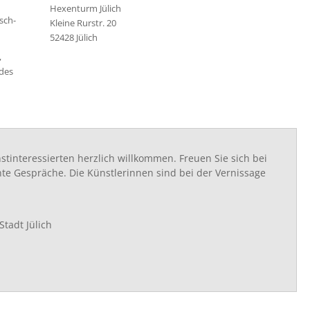
Hexenturm Jülich
sch-
Kleine Rurstr. 20
52428 Jülich
,
 des
stinteressierten herzlich willkommen. Freuen Sie sich bei
te Gespräche. Die Künstlerinnen sind bei der Vernissage
tadt Jülich