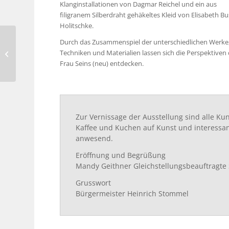
Klanginstallationen von Dagmar Reichel und ein aus
filigranem Silberdraht gehäkeltes Kleid von Elisabeth Bu
Holitschke.
Durch das Zusammenspiel der unterschiedlichen Werke
Hanne Horn –
Techniken und Materialien lassen sich die Perspektiven
Duesseldorf Photo
Frau Seins (neu) entdecken.
Weekend
Zur Vernissage der Ausstellung sind alle Kun
Kaffee und Kuchen auf Kunst und interessan
anwesend.
Eröffnung und Begrüßung
Mandy Geithner Gleichstellungsbeauftragte S
Grusswort
Bürgermeister Heinrich Stommel