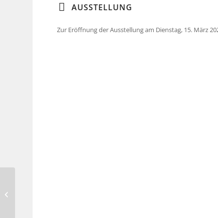
AUSSTELLUNG
Zur Eröffnung der Ausstellung am Dienstag, 15. März 202
Birgit Brebeck-Paul –
Hanne Horn –
Projekthalle des
Vereins Kunst...