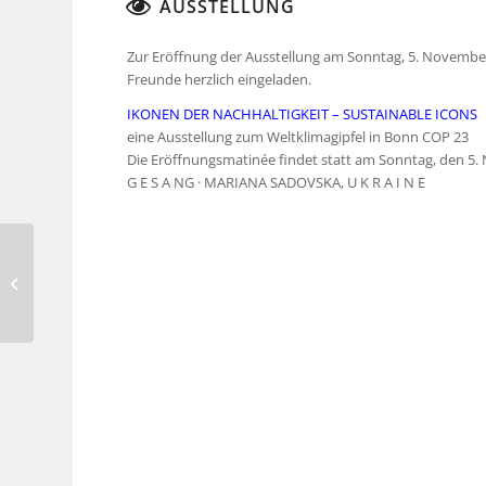
AUSSTELLUNG
Zur Eröffnung der Ausstellung am Sonntag, 5. November
Freunde herzlich eingeladen.
IKONEN DER NACHHALTIGKEIT – SUSTAINABLE ICONS
eine Ausstellung zum Weltklimagipfel in Bonn COP 23
Die Eröffnungsmatinée findet statt am Sonntag, den 5.
G E S A NG · MARIANA SADOVSKA, U K R A I N E
Hansen, Lintz,
Schopen-Richter,
Weidenmüller –
Stadtmuseum
Düsseldo...