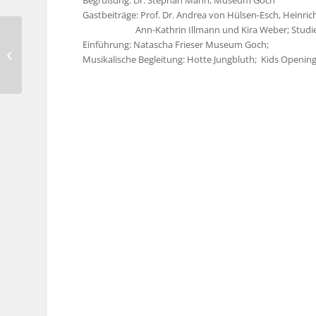
Gastbeiträge: Prof. Dr. Andrea von Hülsen-Esch, Heinric
Ann-Kathrin Illmann und Kira Weber; Studierende 
Anna Schriever-
Einführung: Natascha Frieser Museum Goch;
Cornelia Schoenwald –
Musikalische Begleitung: Hotte Jungbluth; Kids Openi
Stadtmuseum,
Langenfeld